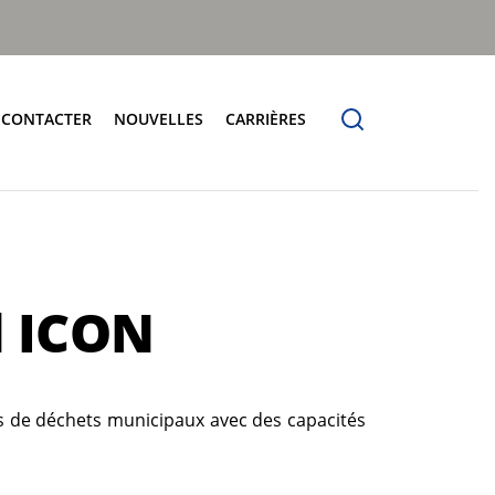
 CONTACTER
NOUVELLES
CARRIÈRES
seau Mondial
Lève-Conteneur
Automatique Trémie Basse
Automatique Trémie Haute
l ICON
Manuel Trémie Basse
Simple Peigne Manuel
Spécialiste et Polyvalent
es de déchets municipaux avec des capacités