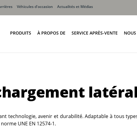
rrières
Véhicules d'occasion
Actualités et Médias
PRODUITS
À PROPOS DE
SERVICE APRÈS-VENTE
NOUS
Historique
Ré
ment Latéral
Chargement Frontal
Mission
ine SCOPE
Millennium
Nos Valeurs Fondamentales
ne PPK
Megaline
Développement Durable
chargement latéra
ne TWIN
Terberg Environmental
ine CWS
Conditions Générales de Vente
ne SLM
ant technologie, avenir et durabilité. Adaptable à tous typ
 la norme UNE EN 12574-1.