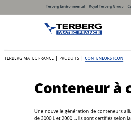
Terberg Environmental
Royal Terberg Group
Ca
Chargement Arrière
Charge
|
|
TERBERG MATEC FRANCE
PRODUITS
CONTENEURS ICON
Olympus
Speedl
Olympus MIDI
Speedli
Conteneur à 
Olympus MINI
Speedli
Speedl
Speedli
Une nouvelle génération de conteneurs alli
de 3000 L et 2000 L. Ils sont certifiés selon