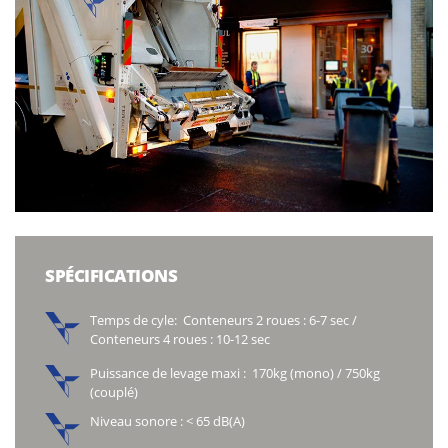
SPÉCIFICATIONS
Temps de cyle: Conteneurs 2 roues : 6-7 sec /
Conteneurs 4 roues : 10-12 sec
Puissance de levage maxi : 170kg (mono) / 750kg
(couplé)
Niveau sonore : < 65 dB(A)