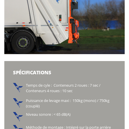
SPÉCIFICATIONS
Temps de cyle : Conteneurs 2 roues : 7 sec /
Conteneurs 4 roues : 10 sec
Puissance de levage maxi : 150kg (mono) / 750kg
(couplé)
Niveau sonore : < 65 dB(A)
Méthode de montage : Intégré sur la porte arrière