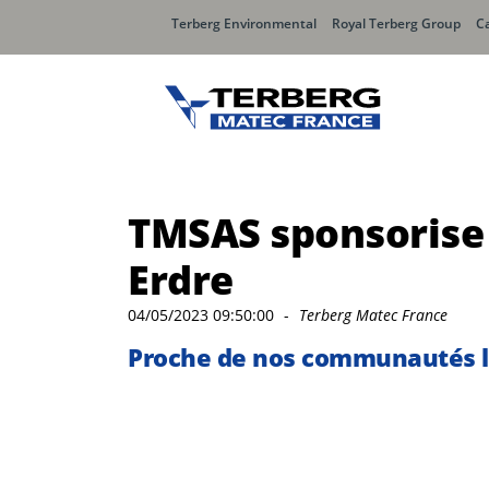
Terberg Environmental
Royal Terberg Group
Ca
Chargement Arrière
Charge
TMSAS sponsorise 
Olympus
Speedl
Erdre
Olympus MIDI
Speedli
Olympus MINI
Speedli
04/05/2023 09:50:00
-
Terberg Matec France
Speedl
Proche de nos communautés lo
Speedli