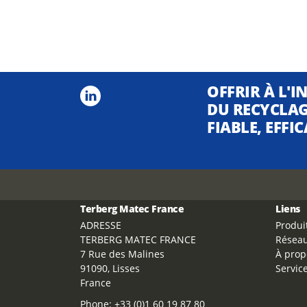
OFFRIR À L'I
DU RECYCLAG
FIABLE, EFFI
Terberg Matec France
Liens
ADRESSE
Produi
TERBERG MATEC FRANCE
Résea
7 Rue des Malines
À prop
91090, Lisses
Servic
France
Phone:
+33 (0)1 60 19 87 80