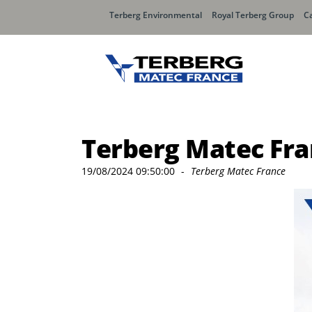
Terberg Environmental
Royal Terberg Group
Ca
Chargement Arrière
Charge
Terberg Matec Fra
Olympus
Speedl
19/08/2024 09:50:00
-
Terberg Matec France
Olympus MIDI
Speedli
Olympus MINI
Speedli
Speedl
Speedli