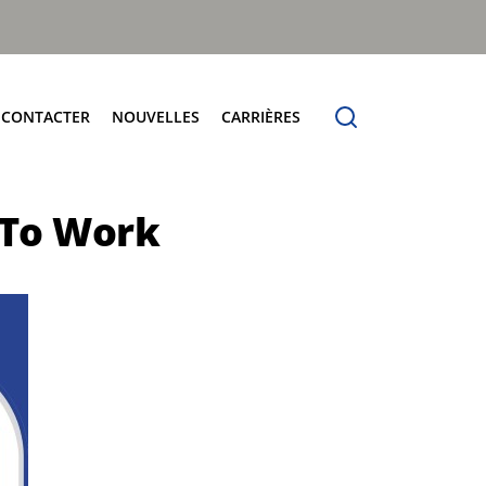
 CONTACTER
NOUVELLES
CARRIÈRES
seau Mondial
Lève-Conteneur
 To Work
Automatique Trémie Basse
Automatique Trémie Haute
Manuel Trémie Basse
Simple Peigne Manuel
Spécialiste et Polyvalent